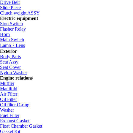
Drive Belt
Slide Piece
Clutch weight ASSY
Electric equipment
Stop Switch
Flasher Relay
Horn
Main Switch
Lamp・Lens
Exterior
Body Parts
Seat Assy
Seat Cover
Nylon Washer
Engine relations
Muffler
Manifold
Air Filter
Oil Filter
Oil filter O-ring
Washer
Fuel Filter
Exhaust Gasket
Float Chamber Gasket
Gasket Kit