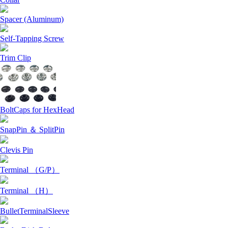
Spacer (Aluminum)
Self-Tapping Screw
Trim Clip
BoltCaps for HexHead
SnapPin ＆ SplitPin
Clevis Pin
Terminal （G/P）
Terminal （H）
BulletTerminalSleeve