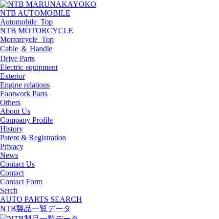
NTB AUTOMOBILE
Automobile_Top
NTB MOTORCYCLE
Mortorcycle_Top
Cable ＆ Handle
Drive Parts
Electric equipment
Exterior
Engine relations
Footwork Parts
Others
About Us
Company Profile
History
Patent & Registration
Privacy
News
Contact Us
Contact
Contact Form
Serch
AUTO PARTS SEARCH
NTB製品一覧データ