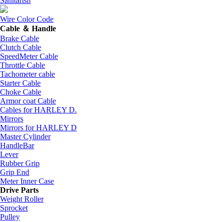
Sanitarish
Wire Color Code
Cable ＆ Handle
Brake Cable
Clutch Cable
SpeedMeter Cable
Throttle Cable
Tachometer cable
Starter Cable
Choke Cable
Armor coat Cable
Cables for HARLEY D.
Mirrors
Mirrors for HARLEY D
Master Cylinder
HandleBar
Lever
Rubber Grip
Grip End
Meter Inner Case
Drive Parts
Weight Roller
Sprocket
Pulley