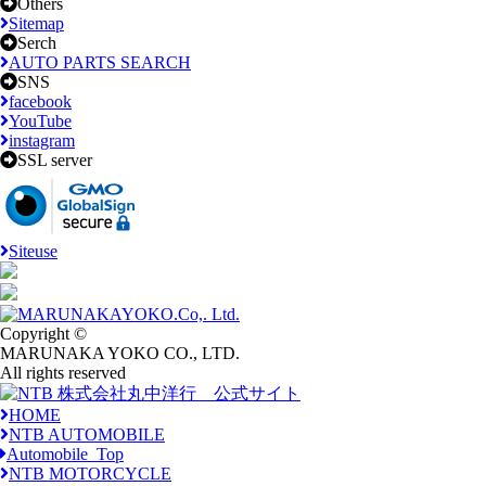
Others
Sitemap
Serch
AUTO PARTS SEARCH
SNS
facebook
YouTube
instagram
SSL server
Siteuse
Copyright ©
MARUNAKA YOKO CO., LTD.
All rights reserved
HOME
NTB AUTOMOBILE
Automobile_Top
NTB MOTORCYCLE