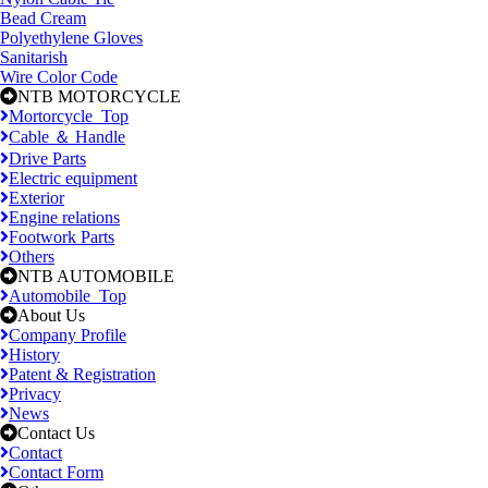
Bead Cream
Polyethylene Gloves
Sanitarish
Wire Color Code
NTB MOTORCYCLE
Mortorcycle_Top
Cable ＆ Handle
Drive Parts
Electric equipment
Exterior
Engine relations
Footwork Parts
Others
NTB AUTOMOBILE
Automobile_Top
About Us
Company Profile
History
Patent & Registration
Privacy
News
Contact Us
Contact
Contact Form