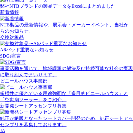
弊社NTBブランドの製品データをExcelにまとめました
新着情報
NTB製品の最新情報や、展示会・メーカーイベント、当社か
らのお知らせ。
交換対象品
A6パッド重要なお知らせ
SDGs宣言
事業活動を通じて、地域課題の解決及び持続可能な社会の実現
に取り組んでまいります。
ビニールハウス事業部
多様性に優れている用途強靭な「多目的ビニールハウス」と
「空動扇ソーラー」をご紹介。
新開発シートアッセンブリ募集
純正が絶版となったシートカバー開発のため、純正シートアッ
センブリを募集しております。
JA