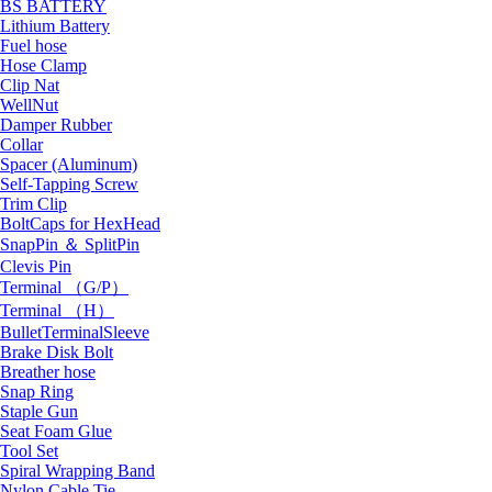
BS BATTERY
Lithium Battery
Fuel hose
Hose Clamp
Clip Nat
WellNut
Damper Rubber
Collar
Spacer (Aluminum)
Self-Tapping Screw
Trim Clip
BoltCaps for HexHead
SnapPin ＆ SplitPin
Clevis Pin
Terminal （G/P）
Terminal （H）
BulletTerminalSleeve
Brake Disk Bolt
Breather hose
Snap Ring
Staple Gun
Seat Foam Glue
Tool Set
Spiral Wrapping Band
Nylon Cable Tie