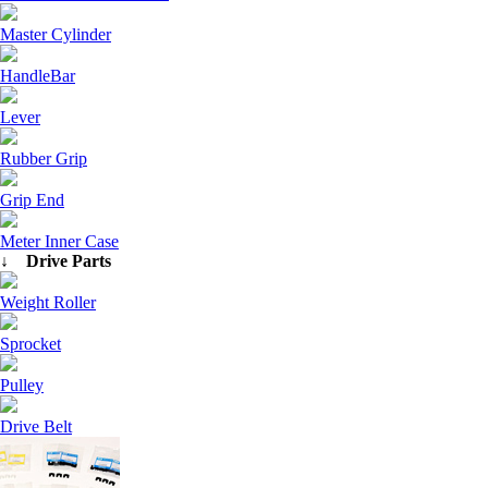
Master Cylinder
HandleBar
Lever
Rubber Grip
Grip End
Meter Inner Case
↓ Drive Parts
Weight Roller
Sprocket
Pulley
Drive Belt