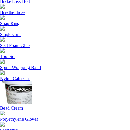
Brake Disk Bolt
Breather hose
Snap Ring
Staple Gun
Seat Foam Glue
Tool Set
Spiral Wrapping Band
Nylon Cable Tie
Bead Cream
Polyethylene Gloves