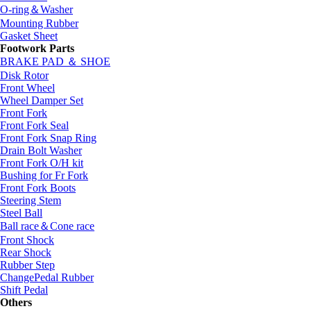
O-ring＆Washer
Mounting Rubber
Gasket Sheet
Footwork Parts
BRAKE PAD ＆ SHOE
Disk Rotor
Front Wheel
Wheel Damper Set
Front Fork
Front Fork Seal
Front Fork Snap Ring
Drain Bolt Washer
Front Fork O/H kit
Bushing for Fr Fork
Front Fork Boots
Steering Stem
Steel Ball
Ball race＆Cone race
Front Shock
Rear Shock
Rubber Step
ChangePedal Rubber
Shift Pedal
Others