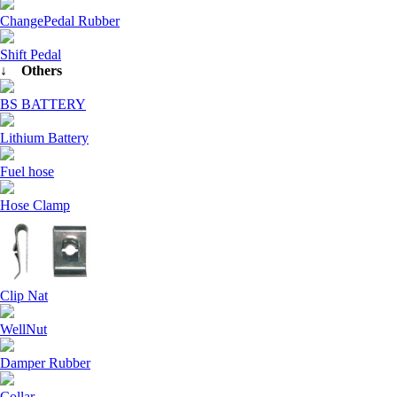
ChangePedal Rubber
Shift Pedal
↓ Others
BS BATTERY
Lithium Battery
Fuel hose
Hose Clamp
Clip Nat
WellNut
Damper Rubber
Collar