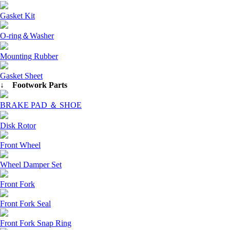
Gasket Kit
O-ring＆Washer
Mounting Rubber
Gasket Sheet
↓ Footwork Parts
BRAKE PAD ＆ SHOE
Disk Rotor
Front Wheel
Wheel Damper Set
Front Fork
Front Fork Seal
Front Fork Snap Ring