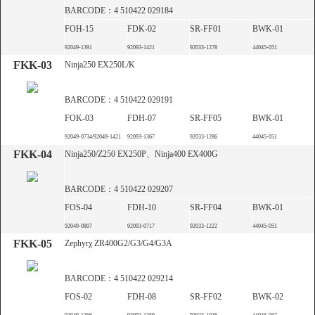
BARCODE：4 510422 029184
FOH-15
FDK-02
SR-FF01
BWK-01
92049-1391
92093-1421
92033-1278
44045-051
FKK-03
Ninja250 EX250L/K
BARCODE：4 510422 029191
FOK-03
FDH-07
SR-FF05
BWK-01
92049-0734/92049-1421
92093-1367
92033-1286
44045-051
FKK-04
Ninja250/Z250 EX250P、Ninja400 EX400G
BARCODE：4 510422 029207
FOS-04
FDH-10
SR-FF04
BWK-01
92049-0807
92093-0717
92033-1222
44045-051
FKK-05
Zephyrχ ZR400G2/G3/G4/G3A
BARCODE：4 510422 029214
FOS-02
FDH-08
SR-FF02
BWK-02