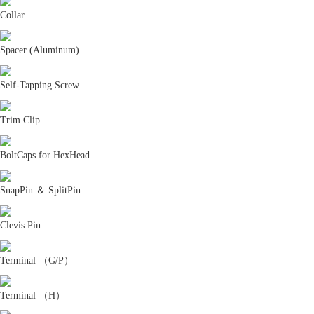
Collar
Spacer (Aluminum)
Self-Tapping Screw
Trim Clip
BoltCaps for HexHead
SnapPin ＆ SplitPin
Clevis Pin
Terminal （G/P）
Terminal （H）