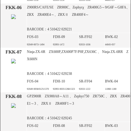
92049-1356
92093-1359
92033-1036
44045-057
FKK-06
Z900RS/CAFE/SE ZR900C、Zephyrχ ZR400G5～9/G6F～G8FA、
ZRX ZR400E4～、ZRXⅡ ZR400F4～
BARCODE：4 510422 029221
FOS-03
FDH-09
SR-FF02
BWK-02
92049-0073/-1494
92093-1472
92033-1036
44045-057
FKK-07
Ninja ZX-6R ZX600P,ZX600P7F/P8F,ZX636C 、 Ninja ZX-6RR Z
X600N
BARCODE：4 510422 029238
FOS-04
FDH-10
SR-FF04
BWK-04
92049-0058/0125/1370
92093-0035/1268/1323
92033-1222
11060-1180
FKK-08
GPZ900R ZX900A8～A11 、 Zephyr750 ZR750C 、 ZRX ZR400
E1～3 、 ZRXⅡ ZR400F1～3
BARCODE：4 510422 029245
FOS-02
FDH-08
SR-FF02
BWK-03