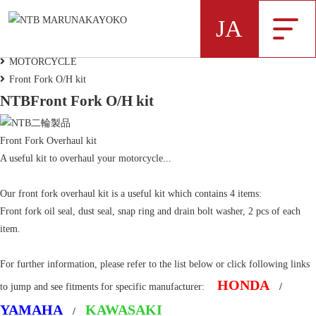
MOTORCYCLE
JA
HOME
MOTORCYCLE
Front Fork O/H kit
NTB製品一覧データ
NTB
Front Fork O/H kit
Front Fork Overhaul kit
A useful kit to overhaul your motorcycle...
Our front fork overhaul kit is a useful kit which contains 4 items:
弊社NTBブランドの製品データをExcelにま
Front fork oil seal, dust seal, snap ring and drain bolt washer, 2 pcs of each
とめました
item.
For further information, please refer to the list below or click following links
新着情報
HONDA
to jump and see fitments for specific manufacturer:
/
YAMAHA
KAWASAKI
/