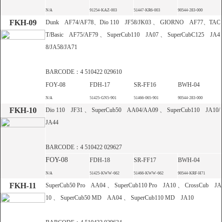
N/A
91254-KAZ-003
51447-KR6-003
90544-283-000
FKH-09
Dunk AF74/AF78、Dio 110 JF58/JK03 、 GIORNO AF77、TAC
T/Basic AF75/AF79 、 SuperCub110 JA07 、 SuperCubC125 JA4
8/JA58/JA71
BARCODE：4 510422 029610
FOY-08
FDH-17
SR-FF16
BWH-04
N/A
51425-GN5-901
51466-065-901
90544-283-000
FKH-10
Dio 110 JF31 、 SuperCub50 AA04/AA09 、 SuperCub110 JA10/
JA44
BARCODE：4 510422 029627
FOY-08
FDH-18
SR-FF17
BWH-04
N/A
51425-KWW-662
51466-KWW-662
90544-KRF-H71
FKH-11
SuperCub50 Pro AA04 、 SuperCub110 Pro JA10 、 CrossCub JA
10 、 SuperCub50 MD AA04 、 SuperCub110 MD JA10