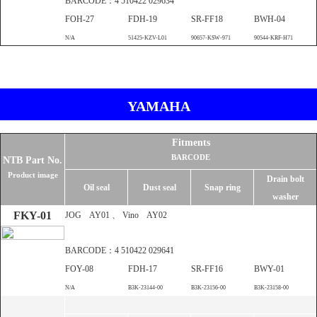
BARCODE：4 510422 029634
FOH-27
FDH-19
SR-FF18
BWH-04
N/A
51425-KZV-L01
90657-KSW-971
90544-KRF-H71
▶
YAMAHA
Fitments
BARCODE
NTB Part No.
Product image
Drain bolt
Oil seal
Dust seal
Snap ring
washer
FKY-01
JOG AY01 、 Vino AY02
BARCODE：4 510422 029641
FOY-08
FDH-17
SR-FF16
BWY-01
N/A
B3K-23144-00
B3K-23156-00
B3K-23158-00