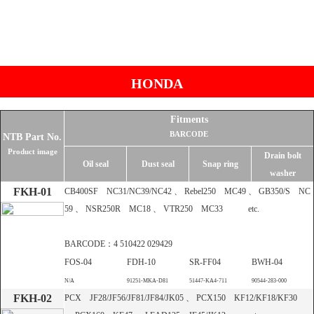
▶
NTB製品の最新情報や、展示会・メーカーイ
HONDA
ベント、当社からのお知らせ。
Fitments
交換対象品
BARCODE
NTB Part No.
Product image
Drain bolt
Oil seal
Dust seal
Snap ring
washer
FKH-01
CB400SF NC31/NC39/NC42 、 Rebel250 MC49 、 GB350/S NC
59 、 NSR250R MC18 、 VTR250 MC33 etc.
BARCODE：4 510422 029429
A6パッド重要なお知らせ
FOS-04
FDH-10
SR-FF04
BWH-04
N/A
91251-MKA-D81
51447-KA4-711
90544-283-000
FKH-02
PCX JF28/JF56/JF81/JF84/JK05 、 PCX150 KF12/KF18/KF30