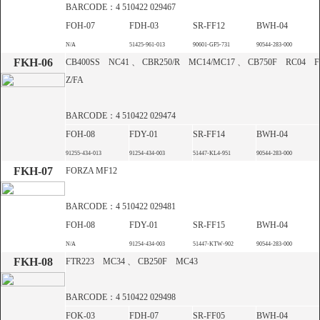
ールハウス」と「空動扇ソーラー」をご紹
BARCODE：4 510422 029467
介。
FOH-07
FDH-03
SR-FF12
BWH-04
N/A
51425-961-013
90601-GF5-731
90544-283-000
新開発シートアッセンブリ募集
FKH-06
CB400SS NC41 、 CBR250/R MC14/MC17 、 CB750F RC04 F
Z/FA
BARCODE：4 510422 029474
FOH-08
FDY-01
SR-FF14
BWH-04
91255-434-013
91254-434-003
51447-KL4-951
90544-283-000
FKH-07
純正が絶版となったシートカバー開発のた
FORZA MF12
め、純正シートアッセンブリを募集しており
ます。
BARCODE：4 510422 029481
FOH-08
FDY-01
SR-FF15
BWH-04
N/A
91254-434-003
51447-KTW-902
90544-283-000
FKH-08
FTR223 MC34 、 CB250F MC43
BARCODE：4 510422 029498
FOK-03
FDH-07
SR-FF05
BWH-04