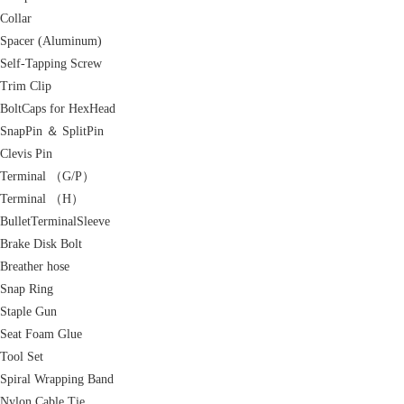
Collar
Spacer (Aluminum)
Self-Tapping Screw
Trim Clip
BoltCaps for HexHead
SnapPin ＆ SplitPin
Clevis Pin
Terminal （G/P）
Terminal （H）
BulletTerminalSleeve
Brake Disk Bolt
Breather hose
Snap Ring
Staple Gun
Seat Foam Glue
Tool Set
Spiral Wrapping Band
Nylon Cable Tie