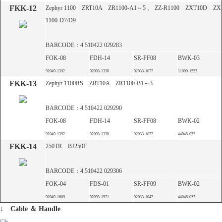
FKK-12
Zephyr 1100 ZRT10A ZR1100-A1～5 、 ZZ-R1100 ZXT10D ZX
1100-D7/D9
BARCODE：4 510422 029283
FOK-08
FDH-14
SR-FF08
BWK-03
92049-1392
92093-1330
92033-1077
11009-1553
FKK-13
Zephyr 1100RS ZRT10A ZR1100-B1～3
BARCODE：4 510422 029290
FOK-08
FDH-14
SR-FF08
BWK-02
92049-1392
92093-1330
92033-1077
44045-057
FKK-14
250TR BJ250F
BARCODE：4 510422 029306
FOK-04
FDS-01
SR-FF09
BWK-02
92049-1609
92093-1571
92033-1047
44045-057
↓ Cable ＆ Handle