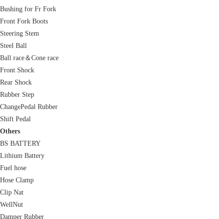
Bushing for Fr Fork
Front Fork Boots
Steering Stem
Steel Ball
Ball race＆Cone race
Front Shock
Rear Shock
Rubber Step
ChangePedal Rubber
Shift Pedal
Others
BS BATTERY
Lithium Battery
Fuel hose
Hose Clamp
Clip Nat
WellNut
Damper Rubber