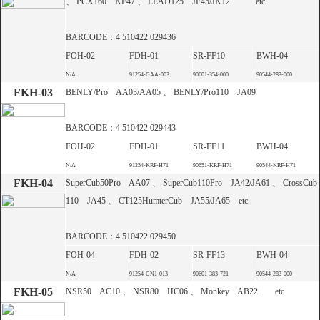
SDGs宣言
、 PCX160 KF47 、 LEAD125 JF45/JK12 etc.
BARCODE：4 510422 029436
FOH-02
FDH-01
SR-FF10
BWH-04
N/A
91254-GAA-003
90601-354-000
90544-283-000
FKH-03
BENLY/Pro AA03/AA05 、 BENLY/Pro110 JA09
事業活動を通じて、地域課題の解決及び持続
BARCODE：4 510422 029443
可能な社会の実現に取り組んでまいります。
FOH-02
FDH-01
SR-FF11
BWH-04
N/A
91254-KRF-H71
90651-KRF-H71
90544-KRF-H71
FKH-04
SuperCub50Pro AA07 、 SuperCub110Pro JA42/JA61 、 CrossCub
ビニールハウス事業部
110 JA45 、 CT125HumterCub JA55/JA65 etc.
BARCODE：4 510422 029450
FOH-04
FDH-02
SR-FF13
BWH-04
N/A
91254-GN1-013
90601-383-721
90544-283-000
FKH-05
NSR50 AC10 、 NSR80 HC06 、 Monkey AB22 etc.
多様性に優れている用途強靭な「多目的ビニ