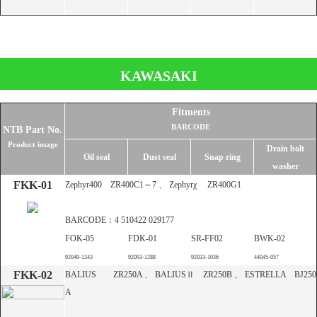
▶
KAWASAKI
Fitments
BARCODE
NTB Part No.
Product image
Drain bolt
Oil seal
Dust seal
Snap ring
washer
FKK-01
Zephyr400 ZR400C1～7 、 Zephyrχ ZR400G1
BARCODE：4 510422 029177
FOK-05
FDK-01
SR-FF02
BWK-02
92049-1343
92093-1288
92033-1036
44045-057
FKK-02
BALIUS ZR250A 、 BALIUSⅡ ZR250B 、 ESTRELLA BJ250
A