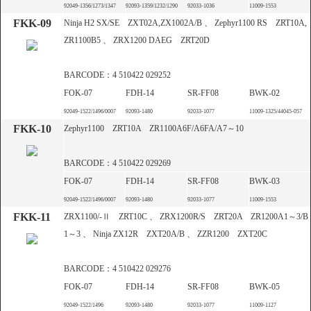
92049-1356/1273/1347
92093-1359/1232/1290
92033-1036
11009-1553
FKK-09
Ninja H2 SX/SE ZXT02A,ZX1002A/B 、 Zephyr1100 RS ZRT10A,
ZR1100B5 、 ZRX1200 DAEG ZRT20D
BARCODE：4 510422 029252
FOK-07
FDH-14
SR-FF08
BWK-02
92049-1522/1496/0007
92093-1480
92033-1077
11009-1325/44045-057
FKK-10
Zephyr1100 ZRT10A ZR1100A6F/A6FA/A7～10
BARCODE：4 510422 029269
FOK-07
FDH-14
SR-FF08
BWK-03
92049-1522/1496/0007
92093-1480
92033-1077
11009-1553
FKK-11
ZRX1100/-Ⅱ ZRT10C 、 ZRX1200R/S ZRT20A ZR1200A1～3/B
1～3 、 Ninja ZX12R ZXT20A/B 、 ZZR1200 ZXT20C
BARCODE：4 510422 029276
FOK-07
FDH-14
SR-FF08
BWK-05
92049-1522/1496
92093-1480
92033-1077
11009-1127