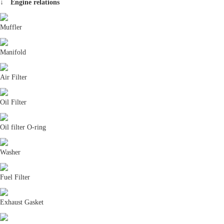
↓ Engine relations
Muffler
Manifold
Air Filter
Oil Filter
Oil filter O-ring
Washer
Fuel Filter
Exhaust Gasket