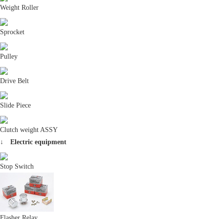
ールハウス」と「空動扇ソーラー」をご紹
Weight Roller
介。
Sprocket
新開発シートアッセンブリ募集
Pulley
Drive Belt
Slide Piece
純正が絶版となったシートカバー開発のた
め、純正シートアッセンブリを募集しており
Clutch weight ASSY
ます。
↓ Electric equipment
Stop Switch
Flasher Relay