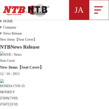
News Release
JA
News
HOME
Company
NTB製品一覧データ
News Release
New Items【Seat Cover】
NTB
News Release
Seat Cover
New Items【Seat Cover】
弊社NTBブランドの製品データをExcelにま
12 / 10 / 2013
とめました
HONDA CVH-33
新着情報
MONKEY
Z50J6(7J/8J)
Z50J7(2J/3J)