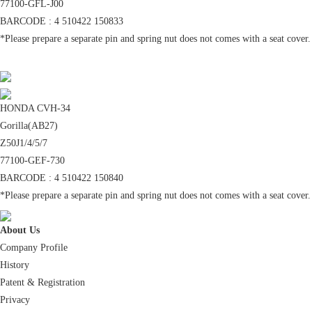
77100-GFL-J00
BARCODE : 4 510422 150833
*Please prepare a separate pin and spring nut does not comes with a seat cover.
NTB製品の最新情報や、展示会・メーカーイ
ベント、当社からのお知らせ。
HONDA CVH-34
Gorilla(AB27)
交換対象品
Z50J1/4/5/7
77100-GEF-730
BARCODE : 4 510422 150840
*Please prepare a separate pin and spring nut does not comes with a seat cover.
About Us
A6パッド重要なお知らせ
Company Profile
History
Patent & Registration
Privacy