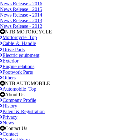
News Release - 2016
News Release - 2015
News Release - 2014
News Release - 2013
News Release - 2012
NTB MOTORCYCLE
Mortorcycle_Top
Cable ＆ Handle
Drive Parts
Electric equipment
Exterior
Engine relations
Footwork Parts
Others
NTB AUTOMOBILE
Automobile_Top
About Us
Company Profile
History
Patent & Registration
Privacy
News
Contact Us
Contact
Contact Form