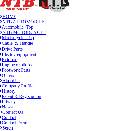
HOME
NTB AUTOMOBILE
Automobile_Top
NTB MOTORCYCLE
Mortorcycle_Top
Cable ＆ Handle
Drive Parts
Electric equipment
Exterior
Engine relations
Footwork Parts
Others
About Us
Company Profile
History
Patent & Registration
Privacy
News
Contact Us
Contact
Contact Form
Serch