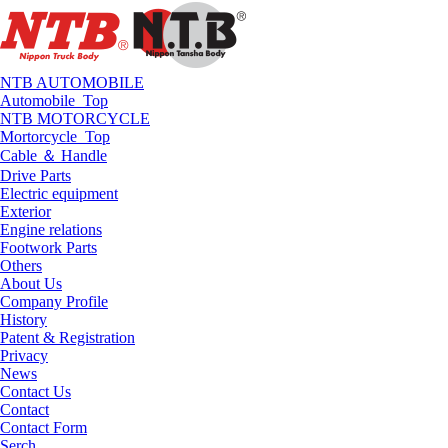
NTB AUTOMOBILE
Automobile_Top
NTB MOTORCYCLE
Mortorcycle_Top
Cable ＆ Handle
Drive Parts
Electric equipment
Exterior
Engine relations
Footwork Parts
Others
About Us
Company Profile
History
Patent & Registration
Privacy
News
Contact Us
Contact
Contact Form
Serch