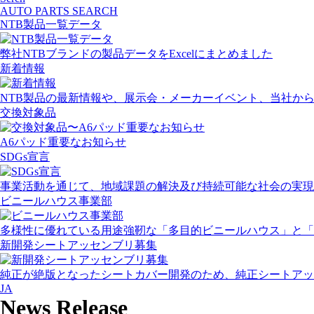
AUTO PARTS SEARCH
NTB製品一覧データ
弊社NTBブランドの製品データをExcelにまとめました
新着情報
NTB製品の最新情報や、展示会・メーカーイベント、当社か
交換対象品
A6パッド重要なお知らせ
SDGs宣言
事業活動を通じて、地域課題の解決及び持続可能な社会の実現
ビニールハウス事業部
多様性に優れている用途強靭な「多目的ビニールハウス」と「
新開発シートアッセンブリ募集
純正が絶版となったシートカバー開発のため、純正シートアッ
JA
News Release