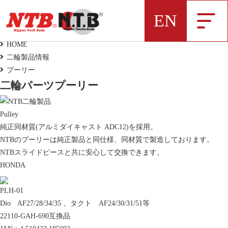
二輪製品情報
EN
Motorcycle Parts
HOME
二輪製品情報
NTB製品一覧データ
プーリー
二輪パーツ
プーリー
Pulley
純正同材質(アルミダイキャスト ADC12)を採用。
NTBのプーリーは純正製品と同仕様、同材質で製造しております。
弊社NTBブランドの製品データをExcelにま
NTBスライドピースと共に安心して交換できます。
とめました
HONDA
PLH-01
新着情報
Dio AF27/28/34/35 、タクト AF24/30/31/51等
22110-GAH-690互換品