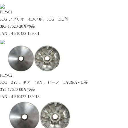
ールハウス」と「空動扇ソーラー」をご紹
介。
PLY-01
JOG アプリオ 4LV/4JP 、JOG 3KJ等
新開発シートアッセンブリ募集
3KJ-17620-20互換品
JAN：4 510422 182001
純正が絶版となったシートカバー開発のた
め、純正シートアッセンブリを募集しており
PLY-02
ます。
JOG 3YJ 、ギア 4KN 、ビーノ 5AU9/A～L等
3YJ-17620-00互換品
JAN：4 510422 182018