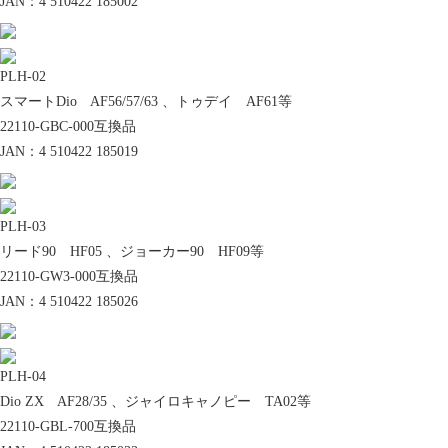
JAN：4 510422 185002
PLH-02
NTB製品の最新情報や、展示会・メーカーイ
スマートDio AF56/57/63 、トゥデイ AF61等
ベント、当社からのお知らせ。
22110-GBC-000互換品
JAN：4 510422 185019
交換対象品
PLH-03
リード90 HF05 、ジョーカー90 HF09等
22110-GW3-000互換品
JAN：4 510422 185026
A6パッド重要なお知らせ
PLH-04
Dio ZX AF28/35 、ジャイロキャノピー TA02等
22110-GBL-700互換品