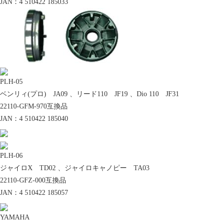
SDGs宣言
JAN：4 510422 185033
PLH-05
事業活動を通じて、地域課題の解決及び持続
ベンリィ(プロ) JA09 、リード110 JF19 、Dio 110 JF31
可能な社会の実現に取り組んでまいります。
22110-GFM-970互換品
JAN：4 510422 185040
ビニールハウス事業部
PLH-06
ジャイロX TD02 、ジャイロキャノピー TA03
22110-GFZ-000互換品
JAN：4 510422 185057
多様性に優れている用途強靭な「多目的ビニ
YAMAHA