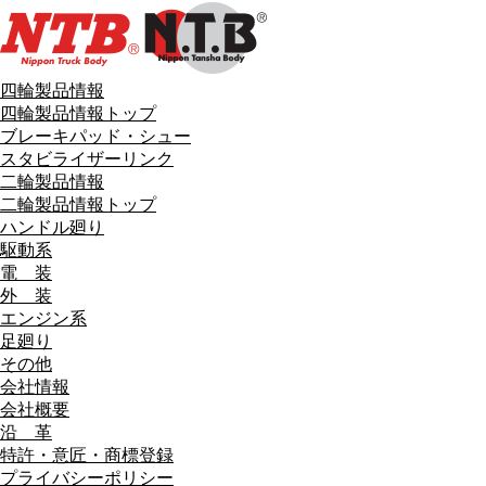
四輪製品情報
四輪製品情報トップ
ブレーキパッド・シュー
スタビライザーリンク
二輪製品情報
二輪製品情報トップ
ハンドル廻り
駆動系
電 装
外 装
エンジン系
足廻り
その他
会社情報
会社概要
沿 革
特許・意匠・商標登録
プライバシーポリシー