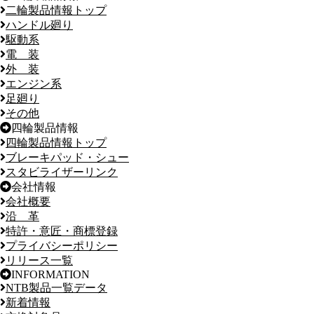
二輪製品情報トップ
ハンドル廻り
駆動系
電 装
外 装
エンジン系
足廻り
その他
四輪製品情報
四輪製品情報トップ
ブレーキパッド・シュー
スタビライザーリンク
会社情報
会社概要
沿 革
特許・意匠・商標登録
プライバシーポリシー
リリース一覧
INFORMATION
NTB製品一覧データ
新着情報