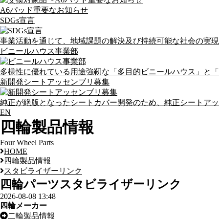
A6パッド重要なお知らせ
SDGs宣言
事業活動を通じて、地域課題の解決及び持続可能な社会の実現
ビニールハウス事業部
多様性に優れている用途強靭な「多目的ビニールハウス」と「
新開発シートアッセンブリ募集
純正が絶版となったシートカバー開発のため、純正シートアッ
EN
四輪製品情報
Four Wheel Parts
HOME
四輪製品情報
スタビライザーリンク
四輪パーツ
スタビライザーリンク
2026-08-08 13:48
四輪メーカー
二輪製品情報