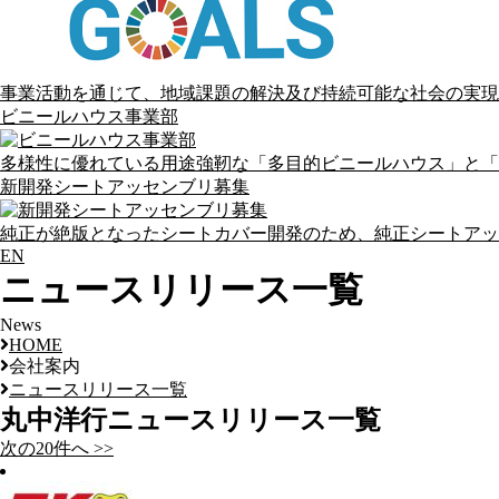
事業活動を通じて、地域課題の解決及び持続可能な社会の実現
ビニールハウス事業部
多様性に優れている用途強靭な「多目的ビニールハウス」と「
新開発シートアッセンブリ募集
純正が絶版となったシートカバー開発のため、純正シートアッ
EN
ニュースリリース一覧
News
HOME
会社案内
ニュースリリース一覧
丸中洋行
ニュースリリース一覧
次の20件へ >>