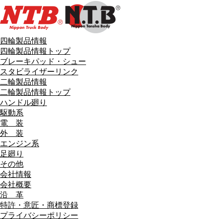
四輪製品情報
四輪製品情報トップ
ブレーキパッド・シュー
スタビライザーリンク
二輪製品情報
二輪製品情報トップ
ハンドル廻り
駆動系
電 装
外 装
エンジン系
足廻り
その他
会社情報
会社概要
沿 革
特許・意匠・商標登録
プライバシーポリシー