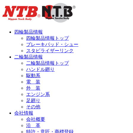
四輪製品情報
四輪製品情報トップ
ブレーキパッド・シュー
スタビライザーリンク
二輪製品情報
二輪製品情報トップ
ハンドル廻り
駆動系
電 装
外 装
エンジン系
足廻り
その他
会社情報
会社概要
沿 革
特許・意匠・商標登録