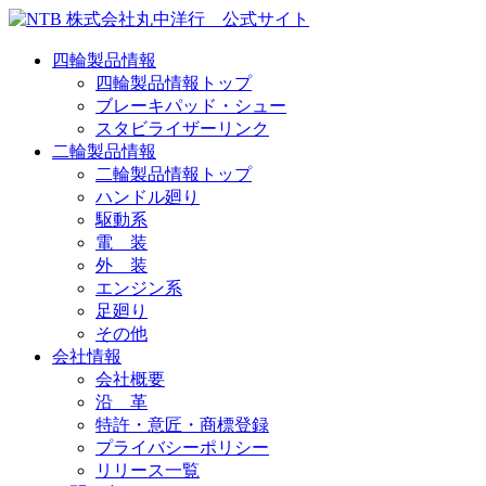
四輪製品情報
四輪製品情報トップ
ブレーキパッド・シュー
スタビライザーリンク
二輪製品情報
二輪製品情報トップ
ハンドル廻り
駆動系
電 装
外 装
エンジン系
足廻り
その他
会社情報
会社概要
沿 革
特許・意匠・商標登録
プライバシーポリシー
リリース一覧