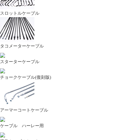
SDGs宣言
スロットルケーブル
タコメーターケーブル
事業活動を通じて、地域課題の解決及び持続
可能な社会の実現に取り組んでまいります。
スターターケーブル
チョークケーブル(復刻版)
ビニールハウス事業部
アーマーコートケーブル
ケーブル ハーレー用
多様性に優れている用途強靭な「多目的ビニ