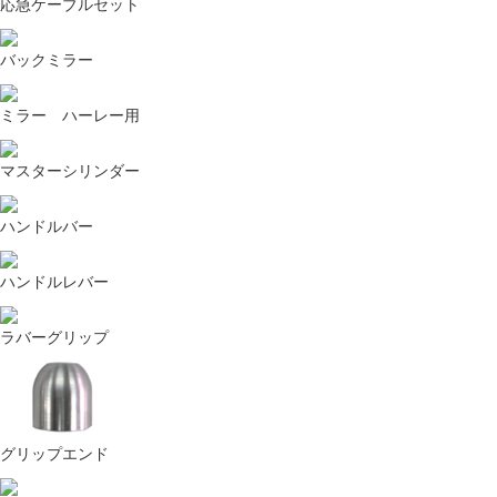
ールハウス」と「空動扇ソーラー」をご紹
応急ケーブルセット
介。
バックミラー
新開発シートアッセンブリ募集
ミラー ハーレー用
マスターシリンダー
ハンドルバー
純正が絶版となったシートカバー開発のた
ハンドルレバー
め、純正シートアッセンブリを募集しており
ます。
ラバーグリップ
グリップエンド