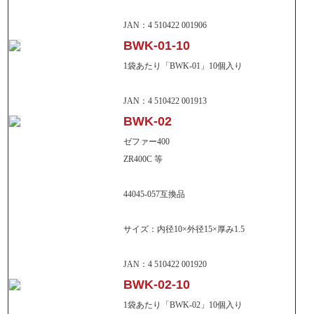
ールハウス」と「空動扇ソーラー」をご紹
介。
JAN：4 510422 001906
BWK-01-10
新開発シートアッセンブリ募集
1袋あたり「BWK-01」10個入り
JAN：4 510422 001913
BWK-02
ゼファー400
ZR400C 等
純正が絶版となったシートカバー開発のた
め、純正シートアッセンブリを募集しており
44045-057互換品
ます。
サイズ：内径10×外径15×厚み1.5
JAN：4 510422 001920
BWK-02-10
1袋あたり「BWK-02」10個入り