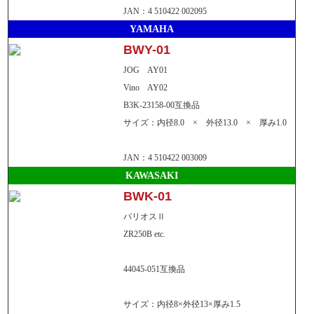
SDGs宣言
JAN：4 510422 002095
YAMAHA
BWY-01
JOG AY01
Vino AY02
B3K-23158-00互換品
事業活動を通じて、地域課題の解決及び持続
サイズ：内径8.0 × 外径13.0 × 厚み1.0
可能な社会の実現に取り組んでまいります。
JAN：4 510422 003009
KAWASAKI
ビニールハウス事業部
BWK-01
バリオスⅡ
ZR250B etc.
44045-051互換品
多様性に優れている用途強靭な「多目的ビニ
サイズ：内径8×外径13×厚み1.5