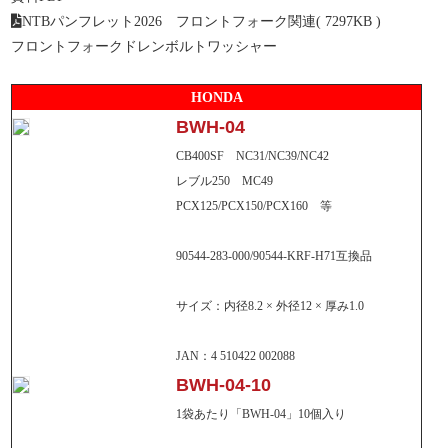
NTBパンフレット2026 フロントフォーク関連
( 7297KB )
フロントフォークドレンボルトワッシャー
NTB製品の最新情報や、展示会・メーカーイ
HONDA
ベント、当社からのお知らせ。
BWH-04
CB400SF NC31/NC39/NC42
レブル250 MC49
交換対象品
PCX125/PCX150/PCX160 等
90544-283-000/90544-KRF-H71互換品
サイズ：内径8.2 × 外径12 × 厚み1.0
A6パッド重要なお知らせ
JAN：4 510422 002088
BWH-04-10
1袋あたり「BWH-04」10個入り