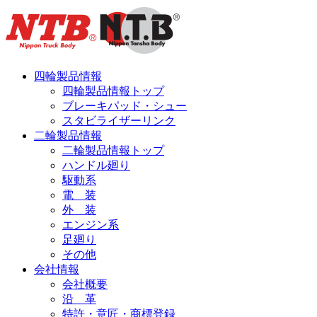
四輪製品情報
四輪製品情報トップ
ブレーキパッド・シュー
スタビライザーリンク
二輪製品情報
二輪製品情報トップ
ハンドル廻り
駆動系
電 装
外 装
エンジン系
足廻り
その他
会社情報
会社概要
沿 革
特許・意匠・商標登録