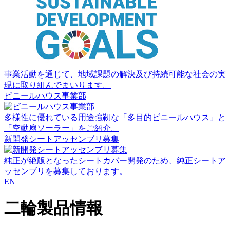
事業活動を通じて、地域課題の解決及び持続可能な社会の実
現に取り組んでまいります。
ビニールハウス事業部
多様性に優れている用途強靭な「多目的ビニールハウス」と
「空動扇ソーラー」をご紹介。
新開発シートアッセンブリ募集
純正が絶版となったシートカバー開発のため、純正シートア
ッセンブリを募集しております。
EN
二輪製品情報