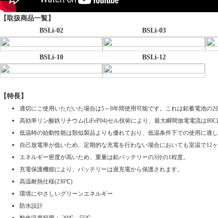
SDGs宣言
【取扱商品一覧】
BSLi-02
BSLi-03
BSLi-10
BSLi-12
事業活動を通じて、地域課題の解決及び持続
可能な社会の実現に取り組んでまいります。
【特長】
適切にご使用いただいた場合は5～8年間使用可能です。これは鉛蓄電池の2
高効率リン酸鉄リチウム(LiFeP04)セル技術により、最大瞬間放電電流は80
ビニールハウス事業部
低温時の始動性能は類似製品よりも優れており、低温条件下での使用に適し
自己放電率が低いため、定期的な充電を行わない場合においても室温で12ヶ月
エネルギー密度が高いため、重量は鉛バッテリーの3分の1程度。
充電保護機能により、バッテリーは過充電から保護されます。
高温耐熱仕様(230℃)
環境にやさしいグリーンエネルギー
防水設計
多様性に優れている用途強靭な「多目的ビニ