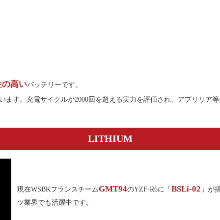
性の高い
バッテリーです。
います。充電サイクルが2000回を超える実力を評価され、アプリリア
LITHIUM
GMT94
BSLi-02
現在WSBKフランスチーム
のYZF-R6に「
」が搭
ツ業界でも活躍中です。