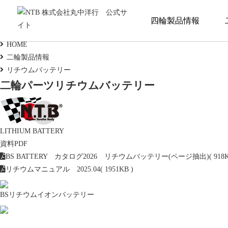
二輪製品情報
四輪製品情報
Motorcycle Parts
HOME
二輪製品情報
NTB製品一覧データ
リチウムバッテリー
二輪パーツ
リチウムバッテリー
LITHIUM BATTERY
資料PDF
弊社NTBブランドの製品データをExcelにま
とめました
BS BATTERY カタログ2026 リチウムバッテリー(ページ抽出)
( 918
リチウムマニュアル 2025.04
( 1951KB )
新着情報
BSリチウムイオンバッテリー