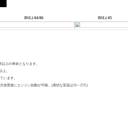
BSLi-04/06
BSLi-05
倍以上の寿命となります。
C以上。
ています。
放置後にエンジン始動が可能。(適切な室温は10～25℃)