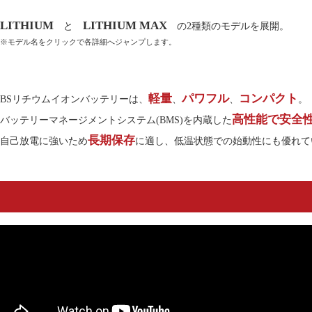
LITHIUM
LITHIUM MAX
と
の2種類のモデルを展開。
※モデル名をクリックで各詳細へジャンプします。
NTB製品の最新情報や、展示会・メーカーイ
ベント、当社からのお知らせ。
軽量
パワフル
コンパクト
BSリチウムイオンバッテリーは、
、
、
。
高性能で安全
バッテリーマネージメントシステム(BMS)を内蔵した
交換対象品
長期保存
自己放電に強いため
に適し、低温状態での始動性にも優れて
A6パッド重要なお知らせ