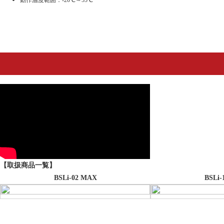
動作温度範囲：-20℃～55℃
ールハウス」と「空動扇ソーラー」をご紹
介。
新開発シートアッセンブリ募集
純正が絶版となったシートカバー開発のた
め、純正シートアッセンブリを募集しており
ます。
【取扱商品一覧】
BSLi-02 MAX
BSLi-