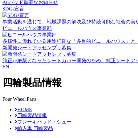
A6パッド重要なお知らせ
SDGs宣言
事業活動を通じて、地域課題の解決及び持続可能な社会の実
ビニールハウス事業部
多様性に優れている用途強靭な「多目的ビニールハウス」と
新開発シートアッセンブリ募集
純正が絶版となったシートカバー開発のため、純正シートア
EN
四輪製品情報
Four Wheel Parts
HOME
四輪製品情報
ブレーキパッド・シュー
輸入車 四輪製品