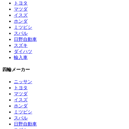
トヨタ
マツダ
イスズ
ホンダ
ミツビシ
スバル
日野自動車
スズキ
ダイハツ
輸入車
四輪メーカー
ニッサン
トヨタ
マツダ
イスズ
ホンダ
ミツビシ
スバル
日野自動車