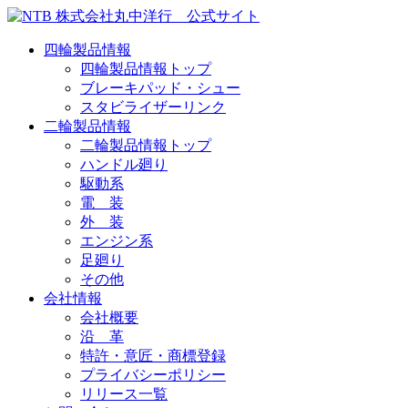
四輪製品情報
四輪製品情報トップ
ブレーキパッド・シュー
スタビライザーリンク
二輪製品情報
二輪製品情報トップ
ハンドル廻り
駆動系
電 装
外 装
エンジン系
足廻り
その他
会社情報
会社概要
沿 革
特許・意匠・商標登録
プライバシーポリシー
リリース一覧