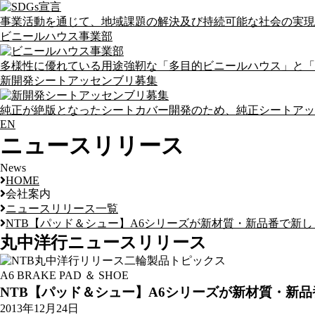
事業活動を通じて、地域課題の解決及び持続可能な社会の実現
ビニールハウス事業部
多様性に優れている用途強靭な「多目的ビニールハウス」と「
新開発シートアッセンブリ募集
純正が絶版となったシートカバー開発のため、純正シートアッ
EN
ニュースリリース
News
HOME
会社案内
ニュースリリース一覧
NTB【パッド＆シュー】A6シリーズが新材質・新品番で新
丸中洋行
ニュースリリース
A6 BRAKE PAD ＆ SHOE
NTB【パッド＆シュー】A6シリーズが新材質・新
2013年12月24日