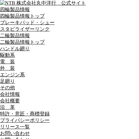
四輪製品情報
四輪製品情報トップ
ブレーキパッド・シュー
スタビライザーリンク
二輪製品情報
二輪製品情報トップ
ハンドル廻り
駆動系
電 装
外 装
エンジン系
足廻り
その他
会社情報
会社概要
沿 革
特許・意匠・商標登録
プライバシーポリシー
リリース一覧
お問い合わせ