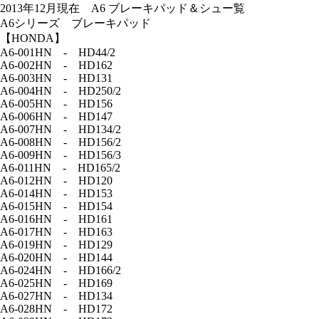
2013年12月現在 A6 ブレーキパッド＆シュー覧
A6シリーズ ブレーキパッド
【HONDA】
A6-001HN - HD44/2
A6-002HN - HD162
A6-003HN - HD131
A6-004HN - HD250/2
A6-005HN - HD156
A6-006HN - HD147
A6-007HN - HD134/2
A6-008HN - HD156/2
A6-009HN - HD156/3
A6-011HN - HD165/2
A6-012HN - HD120
A6-014HN - HD153
A6-015HN - HD154
A6-016HN - HD161
A6-017HN - HD163
A6-019HN - HD129
A6-020HN - HD144
A6-024HN - HD166/2
A6-025HN - HD169
A6-027HN - HD134
A6-028HN - HD172