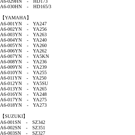
A6-029HN - HD173
A6-030HN - HD165/3
【YAMAHA】
A6-001YN - YA247
A6-002YN - YA256
A6-003YN - YA263
A6-004YN - YA240
A6-005YN - YA260
A6-006YN - YA262
A6-007YN - YA5KN
A6-008YN - YA236
A6-009YN - YA239
A6-010YN - YA255
A6-011YN - YA250
A6-012YN - YA5SU
A6-013YN - YA265
A6-016YN - YA248
A6-017YN - YA275
A6-018YN - YA273
【SUZUKI】
A6-001SN - SZ342
A6-002SN - SZ351
A6-003SN - SZ327