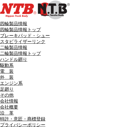
四輪製品情報
四輪製品情報トップ
ブレーキパッド・シュー
スタビライザーリンク
二輪製品情報
二輪製品情報トップ
ハンドル廻り
駆動系
電 装
外 装
エンジン系
足廻り
その他
会社情報
会社概要
沿 革
特許・意匠・商標登録
プライバシーポリシー