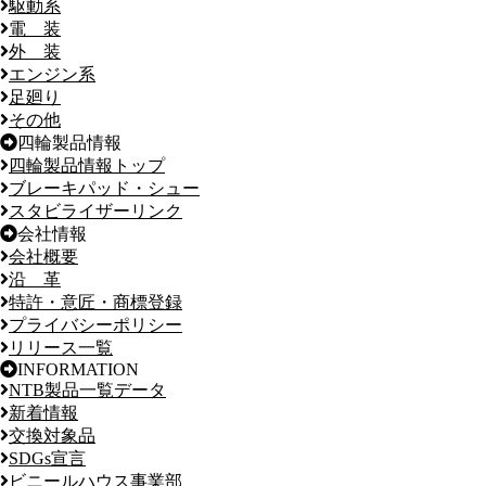
駆動系
電 装
外 装
エンジン系
足廻り
その他
四輪製品情報
四輪製品情報トップ
ブレーキパッド・シュー
スタビライザーリンク
会社情報
会社概要
沿 革
特許・意匠・商標登録
プライバシーポリシー
リリース一覧
INFORMATION
NTB製品一覧データ
新着情報
交換対象品
SDGs宣言
ビニールハウス事業部