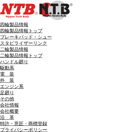
四輪製品情報
四輪製品情報トップ
ブレーキパッド・シュー
スタビライザーリンク
二輪製品情報
二輪製品情報トップ
ハンドル廻り
駆動系
電 装
外 装
エンジン系
足廻り
その他
会社情報
会社概要
沿 革
特許・意匠・商標登録
プライバシーポリシー